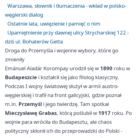
Warszawa, słownik i tłumaczenia - wkład w polsko-
węgierski dialog
Ostatnie lata, uwięzienie i pamięć o nim
Upamiętnienie przy dawnej ulicy Strycharskiej 122 -
dziś ul. Bohaterów Getta
Droga do Przemyśla i wojenne wybory, które go
zmieniły
Emánuel Aladár Korompay urodził się w
1890
roku w
Budapeszcie
i kształcił się jako filolog klasyczny.
Podczas I wojny światowej służył w armii austro-
węgierskiej i trafił na front galicyjski, gdzie poznał
m.in.
Przemyśl
i jego twierdzę. Tam spotkał
Mieczysławę Grabas
, którą poślubił w
1917
roku. Po
wojnie para wróciła do Budapesztu, ale chaos
polityczny skłonił ich do przeprowadzki do Polski -