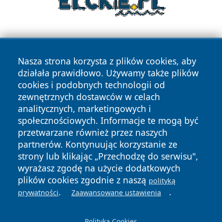
Nasza strona korzysta z plików cookies, aby
działała prawidłowo. Używamy także plików
cookies i podobnych technologii od
zewnętrznych dostawców w celach
Copyright © 2026 przemyslonline.pl Wszystkie prawa
analitycznych, marketingowych i
zastrzeżone.
społecznościowych. Informacje te mogą być
przetwarzane również przez naszych
partnerów. Kontynuując korzystanie ze
Polityka
Polityka
News
Autorzy
strony lub klikając „Przechodzę do serwisu",
Prywatności
Cookies
wyrażasz zgodę na użycie dodatkowych
plików cookies zgodnie z naszą
polityką
.
.
prywatności
Zaawansowane ustawienia
Polityka Cookies