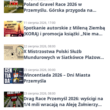
Poland Gravel Race 2026 w
Przemyślu. Górska przygoda na
szutrach Karpat
11 sierpnia 2026, 17:00
Spotkanie autorskie z Mileną Ziembą
(KORĄ) i promocja książki „Nie mam
czasu na raka! Jestem zajęta życiem”
22 sierpnia 2026, 08:00
X Mistrzostwa Polski Służb
Mundurowych w Siatkówce Plażowej
w Przemyślu
23 sierpnia 2026, 00:00
Wincentiada 2026 – Dni Miasta
Przemyśla
23 sierpnia 2026, 08:00
Drag Race Przemyśl 2026: wyścigi na
1/4 mili wracają na Aleję Żołnierzy