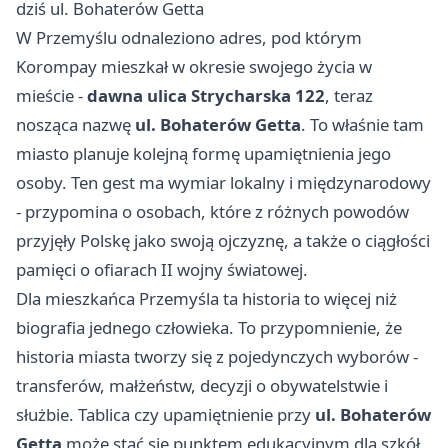
dziś ul. Bohaterów Getta
W Przemyślu odnaleziono adres, pod którym
Korompay mieszkał w okresie swojego życia w
mieście -
dawna ulica Strycharska 122
, teraz
nosząca nazwę
ul. Bohaterów Getta
. To właśnie tam
miasto planuje kolejną formę upamiętnienia jego
osoby. Ten gest ma wymiar lokalny i międzynarodowy
- przypomina o osobach, które z różnych powodów
przyjęły Polskę jako swoją ojczyznę, a także o ciągłości
pamięci o ofiarach II wojny światowej.
Dla mieszkańca Przemyśla ta historia to więcej niż
biografia jednego człowieka. To przypomnienie, że
historia miasta tworzy się z pojedynczych wyborów -
transferów, małżeństw, decyzji o obywatelstwie i
służbie. Tablica czy upamiętnienie przy
ul. Bohaterów
Getta
może stać się punktem edukacyjnym dla szkół,