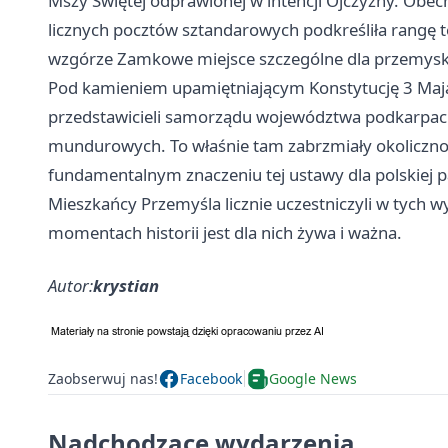
Mszy Świętej odprawionej w intencji Ojczyzny. Obe
licznych pocztów sztandarowych podkreśliła rangę t
wzgórze Zamkowe miejsce szczególne dla przemyski
Pod kamieniem upamiętniającym Konstytucję 3 Maja
przedstawicieli samorządu województwa podkarpacki
mundurowych. To właśnie tam zabrzmiały okoliczno
fundamentalnym znaczeniu tej ustawy dla polskiej 
Mieszkańcy Przemyśla licznie uczestniczyli w tych 
momentach historii jest dla nich żywa i ważna.
Autor:
krystian
Zaobserwuj nas!
Facebook
Google News
Nadchodzące wydarzenia