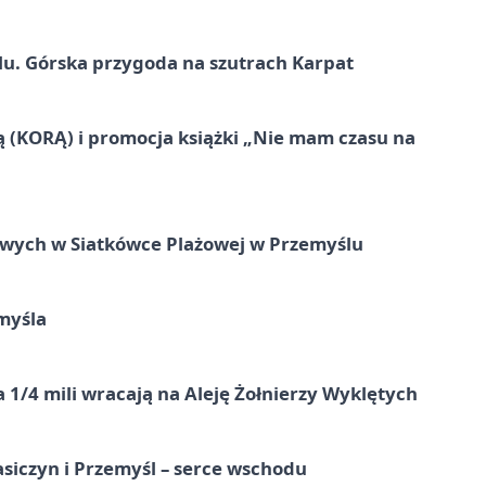
u. Górska przygoda na szutrach Karpat
ą (KORĄ) i promocja książki „Nie mam czasu na
owych w Siatkówce Plażowej w Przemyślu
myśla
 1/4 mili wracają na Aleję Żołnierzy Wyklętych
asiczyn i Przemyśl – serce wschodu