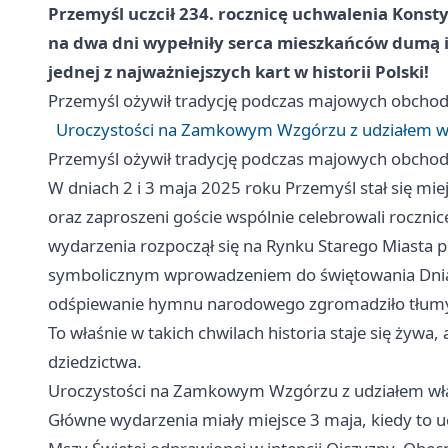
Przemyśl
uczcił 234. rocznicę uchwalenia Konst
na dwa dni wypełniły serca mieszkańców dumą i
jednej z najważniejszych kart w historii Polski!
Przemyśl
ożywił tradycję podczas majowych obchod
Uroczystości na Zamkowym Wzgórzu z udziałem w
Przemyśl
ożywił tradycję podczas majowych obchod
W dniach 2 i 3 maja 2025 roku
Przemyśl
stał się mi
oraz zaproszeni goście wspólnie celebrowali rocznic
wydarzenia rozpoczął się na Rynku Starego Miasta p
symbolicznym wprowadzeniem do świętowania Dnia F
odśpiewanie hymnu narodowego zgromadziło tłumy, k
To właśnie w takich chwilach historia staje się żywa
dziedzictwa.
Uroczystości na Zamkowym Wzgórzu z udziałem wł
Główne wydarzenia miały miejsce 3 maja, kiedy to uc