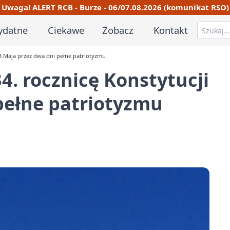
Uwaga! ALERT RCB - Burze - 06/07.08.2026 (komunikat RSO)
ydatne
Ciekawe
Zobacz
Kontakt
 3 Maja przez dwa dni pełne patriotyzmu
4. rocznicę Konstytucji
pełne patriotyzmu