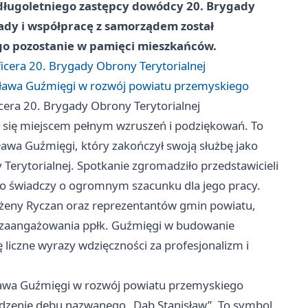
długoletniego zastępcy dowódcy 20. Brygady
ady i współpracę z samorządem został
go pozostanie w pamięci mieszkańców.
icera 20. Brygady Obrony Terytorialnej
sława Guźmięgi w rozwój powiatu przemyskiego
cera 20. Brygady Obrony Terytorialnej
ał się miejscem pełnym wzruszeń i podziękowań. To
sława Guźmięgi, który zakończył swoją służbę jako
erytorialnej. Spotkanie zgromadziło przedstawicieli
co świadczy o ogromnym szacunku dla jego pracy.
ożeny Ryczan oraz reprezentantów gmin powiatu,
go zaangażowania ppłk. Guźmięgi w budowanie
ę liczne wyrazy wdzięczności za profesjonalizm i
ława Guźmięgi w rozwój powiatu przemyskiego
zenie dębu nazwanego „Dąb Stanisław”. To symbol