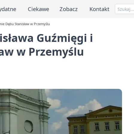
ydatne
Ciekawe
Zobacz
Kontakt
enie Dębu Stanisław w Przemyślu
isława Guźmięgi i
ław w Przemyślu