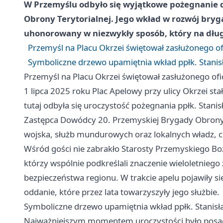
W Przemyślu odbyło się wyjątkowe pożegnanie 
Obrony Terytorialnej. Jego wkład w rozwój bryg
uhonorowany w niezwykły sposób, który na dłu
Przemyśl na Placu Okrzei świętował zasłużonego of
Symboliczne drzewo upamiętnia wkład ppłk. Stani
Przemyśl na Placu Okrzei świętował zasłużonego ofi
1 lipca 2025 roku Plac Apelowy przy ulicy Okrzei st
tutaj odbyła się uroczystość pożegnania ppłk. Stani
Zastępca Dowódcy 20. Przemyskiej Brygady Obrony T
wojska, służb mundurowych oraz lokalnych władz, 
Wśród gości nie zabrakło Starosty Przemyskiego B
którzy wspólnie podkreślali znaczenie wieloletnie
bezpieczeństwa regionu. W trakcie apelu pojawiły si
oddanie, które przez lata towarzyszyły jego służbie.
Symboliczne drzewo upamiętnia wkład ppłk. Stanis
Najważniejszym momentem uroczystości było posad