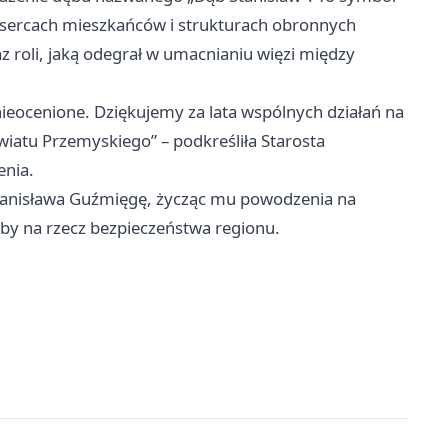
w sercach mieszkańców i strukturach obronnych
 roli, jaką odegrał w umacnianiu więzi między
nieocenione. Dziękujemy za lata wspólnych działań na
iatu Przemyskiego” – podkreśliła Starosta
enia.
Stanisława Guźmięgę, życząc mu powodzenia na
łużby na rzecz bezpieczeństwa regionu.