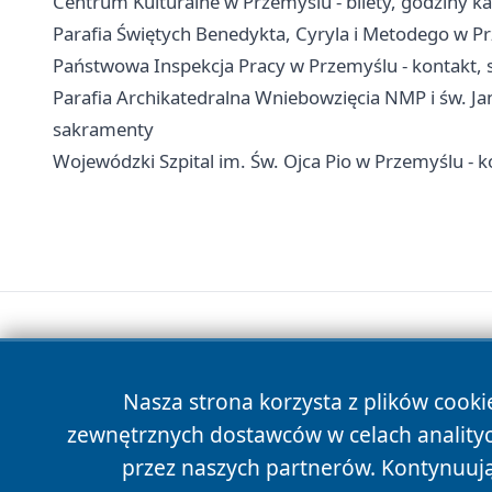
Centrum Kulturalne w Przemyślu - bilety, godziny kas
Parafia Świętych Benedykta, Cyryla i Metodego w P
Państwowa Inspekcja Pracy w Przemyślu - kontakt, 
Parafia Archikatedralna Wniebowzięcia NMP i św. Jan
sakramenty
Wojewódzki Szpital im. Św. Ojca Pio w Przemyślu - ko
Nasza strona korzysta z plików cooki
zewnętrznych dostawców w celach anality
przez naszych partnerów. Kontynuując