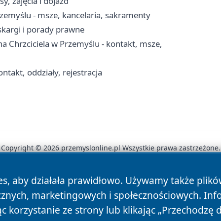
y, zajęcia i dojazd
rzemyślu - msze, kancelaria, sakramenty
skargi i porady prawne
a Chrzciciela w Przemyślu - kontakt, msze,
ntakt, oddziały, rejestracja
Copyright © 2026 przemyslonline.pl Wszystkie prawa zastrzeżone.
es, aby działała prawidłowo. Używamy także plik
News
Autorzy
Polityka Prywatności
Polityka Cookie
cznych, marketingowych i społecznościowych. Inf
 korzystanie ze strony lub klikając „Przechodzę 