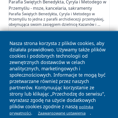
Parafia Świętych Benedykta, Cyryla i Metodego w
Przemyślu - msze, kancelaria, sakramenty
Parafia Świętych Benedykta, Cyryla i Metodego w
Przemyślu to jedna z parafii archidiecezji przemyskiej,
obejmująca swoim zasięgiem dzielnicę Kazanów i …
Nasza strona korzysta z plików cookies, aby
działała prawidłowo. Używamy także plików
cookies i podobnych technologii od
zewnętrznych dostawców w celach
Copyright © 2026 przemyslonline.pl Wszystkie prawa
analitycznych, marketingowych i
zastrzeżone.
społecznościowych. Informacje te mogą być
przetwarzane również przez naszych
partnerów. Kontynuując korzystanie ze
Polityka
Polityka
News
Autorzy
strony lub klikając „Przechodzę do serwisu",
Prywatności
Cookies
wyrażasz zgodę na użycie dodatkowych
plików cookies zgodnie z naszą
polityką
.
.
prywatności
Zaawansowane ustawienia